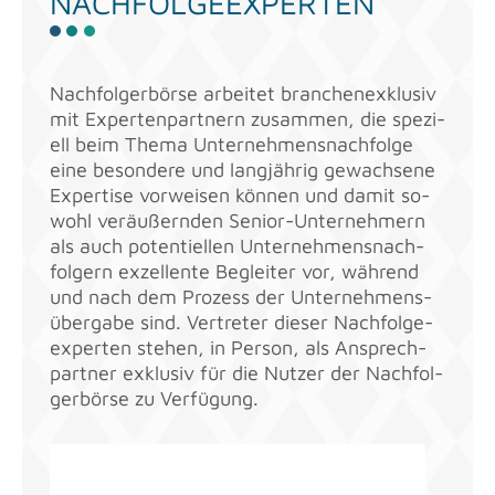
NACH­FOL­GE­EX­PER­TEN
Nach­fol­ger­bör­se ar­bei­tet bran­chen­ex­klu­siv
mit Ex­per­ten­part­nern zu­sam­men, die spe­zi­
ell beim Thema Un­ter­neh­mens­nach­fol­ge
eine be­son­de­re und lang­jäh­rig ge­wach­se­ne
Ex­per­ti­se vor­wei­sen kön­nen und damit so­
wohl ver­äu­ßern­den Se­ni­or-Un­ter­neh­mern
als auch po­ten­ti­el­len Un­ter­neh­mens­nach­
fol­gern ex­zel­len­te Be­glei­ter vor, wäh­rend
und nach dem Pro­zess der Un­ter­neh­mens­
über­ga­be sind. Ver­tre­ter die­ser Nach­fol­ge­
ex­per­ten ste­hen, in Per­son, als An­sprech­
part­ner ex­klu­siv für die Nut­zer der Nach­fol­
ger­bör­se zu Ver­fü­gung.