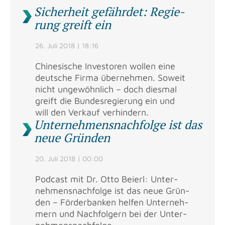
Si­cher­heit ge­fähr­det: Re­gie­
rung greift ein
26. Juli 2018 | 18:16
Chi­ne­si­sche In­ves­to­ren wol­len eine
deut­sche Firma über­neh­men. So­weit
nicht un­ge­wöhn­lich – doch dies­mal
greift die Bun­des­re­gie­rung ein und
will den Ver­kauf ver­hin­dern.
Un­ter­neh­mens­nach­fol­ge ist das
neue Grün­den
20. Juli 2018 | 00:00
Pod­cast mit Dr. Otto Bei­erl: Un­ter­
neh­mens­nach­fol­ge ist das neue Grün­
den – För­der­ban­ken hel­fen Un­ter­neh­
mern und Nach­fol­gern bei der Un­ter­