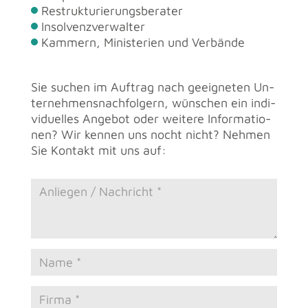
Re­struk­tu­rie­rungs­be­ra­ter
In­sol­venz­ver­wal­ter
Kam­mern, Mi­nis­te­ri­en und Ver­bän­de
Sie su­chen im Auf­trag nach ge­eig­ne­ten Un­
ter­neh­mens­nach­fol­gern, wün­schen ein in­di­
vi­du­el­les An­ge­bot oder wei­te­re In­for­ma­tio­
nen? Wir ken­nen uns nocht nicht? Neh­men
Sie Kon­takt mit uns auf: