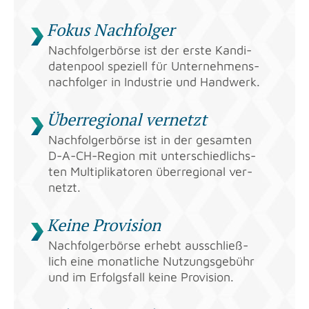
Fokus Nach­fol­ger
Nach­fol­ger­bör­se ist der erste Kan­di­
da­ten­pool spe­zi­ell für Un­ter­neh­mens­
nach­fol­ger in In­dus­trie und Hand­werk.
Über­re­gio­nal ver­netzt
Nach­fol­ger­bör­se ist in der ge­sam­ten
D-A-CH-Re­gi­on mit un­ter­schied­lichs­
ten Mul­ti­pli­ka­to­ren über­re­gio­nal ver­
netzt.
Keine Pro­vi­si­on
Nach­fol­ger­bör­se er­hebt aus­schließ­
lich eine mo­nat­li­che Nut­zungs­ge­bühr
und im Er­folgs­fall keine Pro­vi­si­on.