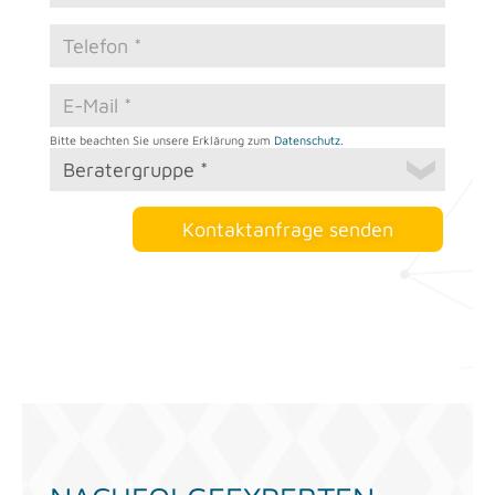
Bitte be­ach­ten Sie un­se­re Er­klä­rung zum
Da­ten­schutz
.
Kontaktanfrage senden