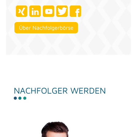
Über Nach­fol­ger­bör­se
NACH­FOL­GER WER­DEN