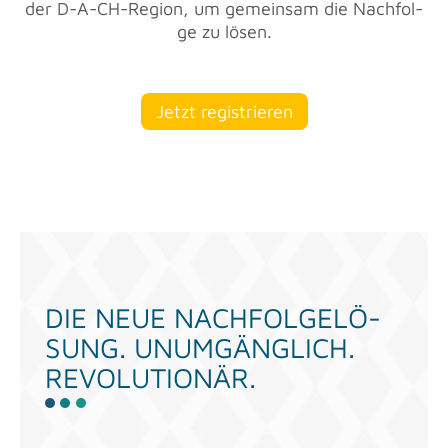
der D-A-CH-Re­gi­on, um ge­mein­sam die Nach­fol­
ge zu lösen.
Jetzt re­gis­trie­ren
DIE NEUE NACH­FOL­GE­LÖ­
SUNG. UN­UM­GÄNG­LICH.
RE­VO­LU­TIO­NÄR.