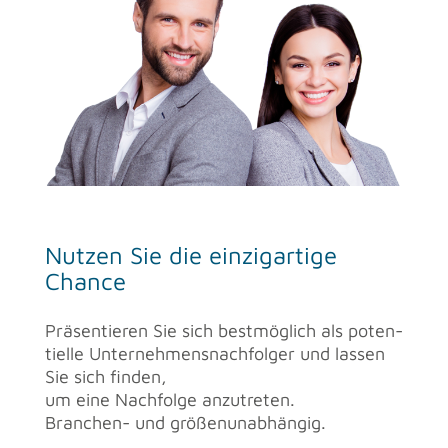
Nut­zen Sie die ein­zig­ar­ti­ge
Chan­ce
Prä­sen­tie­ren Sie sich best­mög­lich als po­ten­
ti­el­le Un­ter­neh­mens­nach­fol­ger und las­sen
Sie sich fin­den,
um eine Nach­fol­ge an­zu­tre­ten.
Bran­chen- und grö­ßen­un­ab­hän­gig.