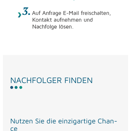
NACH­FOL­GER FIN­DEN
Nut­zen Sie die ein­zig­ar­ti­ge Chan­
ce