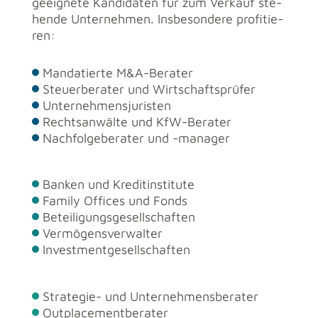
ge­eig­ne­te Kan­di­da­ten für zum Ver­kauf ste­
hen­de Un­ter­neh­men. Ins­be­son­de­re pro­fi­tie­
ren:
Man­da­tier­te M&A-Be­ra­ter
Steu­er­be­ra­ter und Wirt­schafts­prü­fer
Un­ter­neh­mens­ju­ris­ten
Rechts­an­wäl­te und KfW-Be­ra­ter
Nach­fol­ge­be­ra­ter und -ma­na­ger
Ban­ken und Kre­dit­in­sti­tu­te
Fa­mi­ly Of­fices und Fonds
Be­tei­li­gungs­ge­sell­schaf­ten
Ver­mö­gens­ver­wal­ter
In­vest­ment­ge­sell­schaf­ten
Stra­te­gie- und Un­ter­neh­mens­be­ra­ter
Out­pla­ce­ment­be­ra­ter