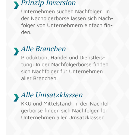
Prin­zip In­ver­si­on
Un­ter­neh­men su­chen Nach­fol­ger: In
der Nachol­ger­bör­se las­sen sich Nach­
fol­ger von Un­ter­neh­mern ein­fach fin­
den.
Alle Bran­chen
Pro­duk­ti­on, Han­del und Dienst­leis­
tung: In der Nach­fol­ger­bör­se fin­den
sich Nach­fol­ger für Un­ter­neh­men
aller Bran­chen.
Alle Um­satz­klas­sen
KKU und Mit­tel­stand: In der Nach­fol­
ger­bör­se fin­den sich Nach­fol­ger für
Un­ter­neh­men aller Um­satz­klas­sen.