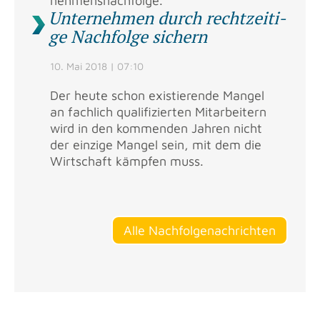
neh­mens­nach­fol­ge.
Un­ter­neh­men durch recht­zei­ti­
ge Nach­fol­ge si­chern
10. Mai 2018 | 07:10
Der heute schon exis­tie­ren­de Man­gel
an fach­lich qua­li­fi­zier­ten Mit­ar­bei­tern
wird in den kom­men­den Jah­ren nicht
der ein­zi­ge Man­gel sein, mit dem die
Wirt­schaft kämp­fen muss.
Alle Nach­fol­ge­nach­rich­ten