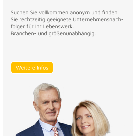
Su­chen Sie voll­kom­men an­onym und fin­den
Sie recht­zei­tig ge­eig­ne­te Un­ter­neh­mens­nach­
fol­ger für Ihr Le­bens­werk.
Bran­chen- und grö­ßen­un­ab­hän­gig.
Wei­te­re Infos