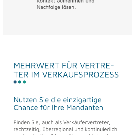
MEHR­WERT FÜR VER­TRE­
TER IM VER­KAUFS­PRO­ZESS
Nut­zen Sie die ein­zig­ar­ti­ge
Chan­ce für Ihre Man­dan­ten
Fin­den Sie, auch als Ver­käu­fer­ver­tre­ter,
recht­zei­tig, über­re­gio­nal und kon­ti­nu­ier­lich