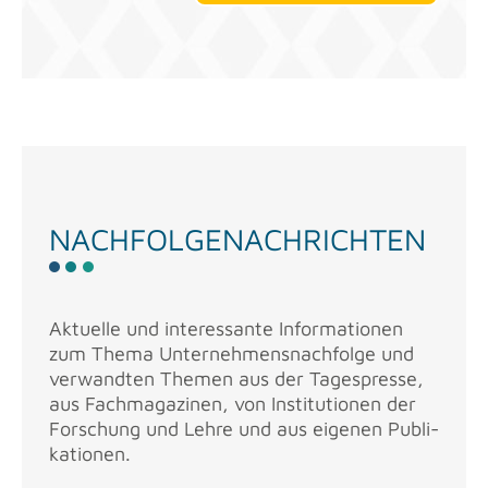
NACH­FOL­GE­NACH­RICH­TEN
Ak­tu­el­le und in­ter­es­san­te In­for­ma­tio­nen
zum Thema Un­ter­neh­mens­nach­fol­ge und
ver­wand­ten The­men aus der Ta­ges­pres­se,
aus Fach­ma­ga­zi­nen, von In­sti­tu­tio­nen der
For­schung und Lehre und aus ei­ge­nen Pu­bli­
ka­tio­nen.