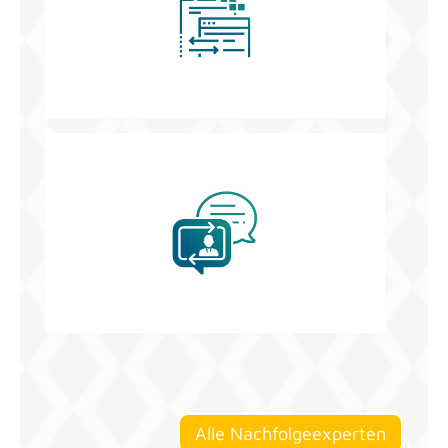
Alle Nach­fol­ge­ex­per­ten