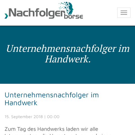
Togg
navi
Direkt
zum
Inhalt
Unternehmensnachfolger im
Handwerk.
Unternehmensnachfolger im
Handwerk
15. September 2018 | 00:00
Zum Tag des Handwerks laden wir alle