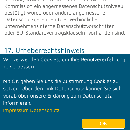
Kommission ein angemessenes Datenschutzniveau
bestätigt wurde oder andere angemessene
Datenschutzgarantien (z.B. verbindliche
unternehmensinterne Datenschutzvorschriften
oder EU-Standardvertragsklauseln) vorhanden sind.
17. Urheberrechtshinweis
Wir verwenden Cookies, um Ihre Benutzererfahrung
Für Gestaltung, Texte und Grafiken auf unserer
zu verbessern.
Internetseite beanspruchen wir das Urheberrecht.
Die Verwendung, die Reproduktion oder die
Mit OK geben Sie uns die Zustimmung Cookies zu
Weitergabe einzelner Inhalte oder kompletter
setzen. Über den Link Datenschutz können Sie sich
Seiten unserer Internetseite sind nicht gestattet.
vorab über unsere Erklärung zum Datenschutz
informieren.
18. Haftungsausschluss
Impressum
Datenschutz
Wir übernehmen keine Gewähr für die
OK
Vollständigkeit, Richtigkeit und Aktualität sowie den