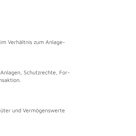
 im Ver­hält­nis zum An­la­ge­
 An­la­gen, Schutz­rech­te, For­
­ak­ti­on.
gü­ter und Ver­mö­gens­wer­te