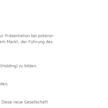
r Prä­sen­ta­ti­on bei po­ten­zi­
e, dem Markt, der Füh­rung des
(Hol­ding) zu bil­den.
u­fen.
 Diese neue Ge­sell­schaft