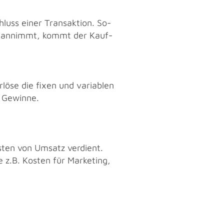
hluss einer Trans­ak­ti­on. So­
orm an­nimmt, kommt der Kauf­
lö­se die fixen und va­ria­blen
 Ge­win­ne.
s­ten von Um­satz ver­dient.
e z.B. Kos­ten für Mar­ke­ting,