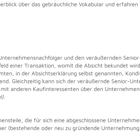
er­blick über das ge­bräuch­li­che Vo­ka­bu­lar und er­fah­ren
 Un­ter­neh­mens­nach­fol­ger und den ver­äu­ßern­den Se­ni­or
or­feld einer Trans­ak­ti­on, womit die Ab­sicht be­kun­det wi
en, in der Ab­sichts­er­klä­rung selbst ge­nann­ten, Kon­di
dend. Gleich­zei­tig kann sich der ver­äu­ßern­de Se­ni­or-Un­
 mit an­de­ren Kauf­in­ter­es­sen­ten über den Un­ter­neh­me
I).
ens­tei­le, die für sich eine ab­ge­schlos­se­ne Un­ter­neh­me
über (be­ste­hen­de oder neu zu grün­den­de Un­ter­neh­mung