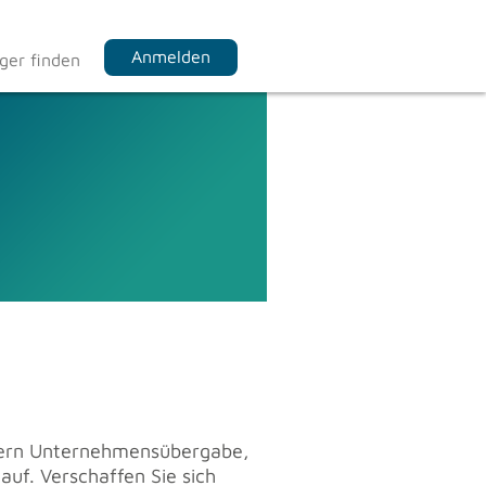
Anmelden
ger finden
­dern Un­ter­neh­mens­über­ga­be,
auf. Ver­schaf­fen Sie sich