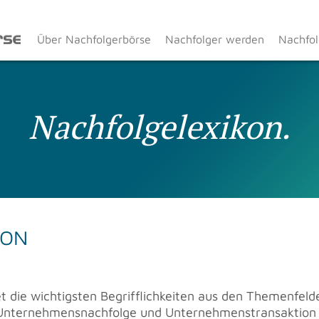
Über Nachfolgerbörse
Nachfolger werden
Nachfol
Nach­fol­ge­lexi­kon.
KON
­tet die wich­tigs­ten Be­griff­lich­kei­ten aus den The­men­fel
­ter­neh­mens­nach­fol­ge und Un­ter­neh­mens­trans­ak­ti­on 