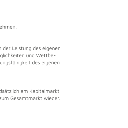
neh­men.
h der Leis­tung des ei­ge­nen
­lich­kei­ten und Wett­be­
ungs­fä­hig­keit des ei­ge­nen
­sätz­lich am Ka­pi­tal­markt
ch zum Ge­samt­markt wie­der.