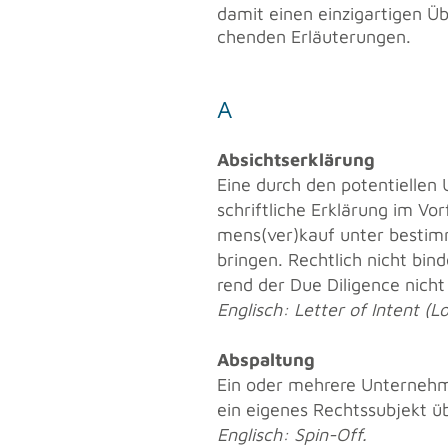
damit einen ein­zig­ar­ti­gen Üb
chen­den Er­läu­te­run­gen.
A
Ab­sichts­er­klä­rung
Eine durch den po­ten­ti­el­len
schrift­li­che Er­klä­rung im V
mens(ver)kauf unter be­stimm­t
brin­gen. Recht­lich nicht bin­
rend der Due Di­li­gence nicht
Eng­lisch: Let­ter of In­tent (Lo
Ab­spal­tung
Ein oder meh­re­re Un­ter­neh­m
ein ei­ge­nes Rechts­sub­jekt 
Eng­lisch: Spin-Off.