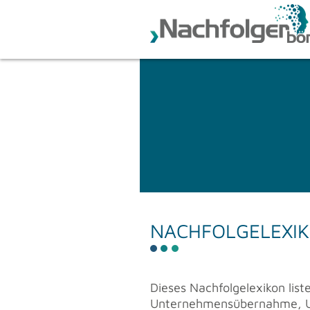
MAIN
NAVIGATION
Direkt
zum
Inhalt
NACH­FOL­GE­LEXI­
Die­ses Nach­fol­ge­lexi­kon lis
Un­ter­neh­mens­über­nah­me, Un