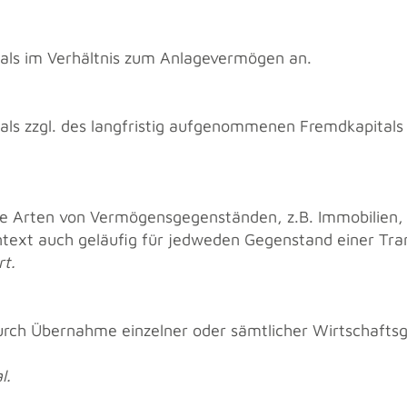
tals im Ver­hält­nis zum An­la­ge­ver­mö­gen an.
als zzgl. des lang­fris­tig auf­ge­nom­me­nen Fremd­ka­pi­tals
le Arten von Ver­mö­gens­ge­gen­stän­den, z.B. Im­mo­bi­li­en,
ext auch ge­läu­fig für jed­we­den Ge­gen­stand einer Trans
rt.
ch Über­nah­me ein­zel­ner oder sämt­li­cher Wirt­schafts­
l.