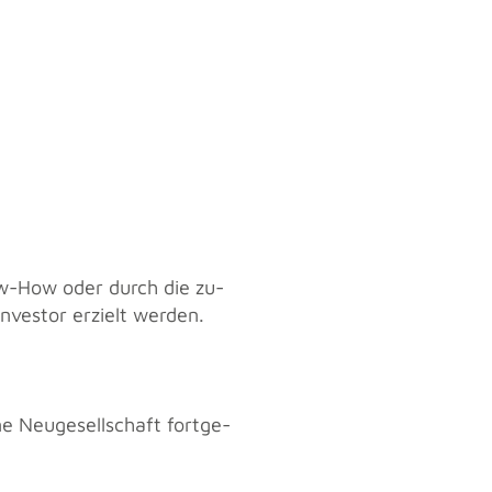
now-How oder durch die zu­
­ves­tor er­zielt wer­den.
e Neu­ge­sell­schaft fort­ge­