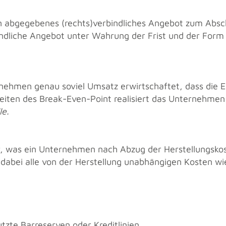
n ab­ge­ge­be­nes (rechts)ver­bind­li­ches An­ge­bot zum Ab­sc
bind­li­che An­ge­bot unter Wah­rung der Frist und der F
eh­men genau so­viel Um­satz er­wirt­schaf­tet, dass die Er­
ei­ten des Break-Even-Point rea­li­siert das Un­ter­neh­men
le.
er, was ein Un­ter­neh­men nach Abzug der Her­stel­lungs­ko
 dabei alle von der Her­stel­lung un­ab­hän­gi­gen Kos­ten wi
­te Bar­re­ser­ven oder Kre­dit­li­ni­en.