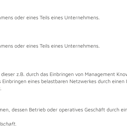
­mens oder eines Teils eines Un­ter­neh­mens.
­mens oder eines Teils eines Un­ter­neh­mens.
 die­ser z.B. durch das Ein­brin­gen von Ma­nage­ment K
 Ein­brin­gen eines be­last­ba­ren Netz­wer­kes durch einen In
.
­men, des­sen Be­trieb oder ope­ra­ti­ves Ge­schäft durch ein
l­schaft.