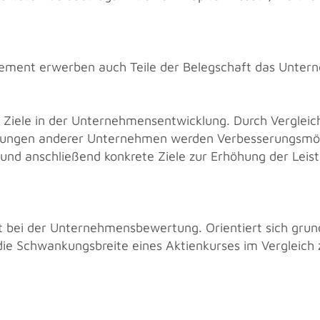
ment er­wer­ben auch Teile der Be­leg­schaft das Un­ter­
n Ziele in der Un­ter­neh­mens­ent­wick­lung. Durch Ver­gleic
un­gen an­de­rer Un­ter­neh­men wer­den Ver­bes­se­rungs­mög
t, und an­schlie­ßend kon­kre­te Ziele zur Er­hö­hung der Leis­t
t bei der Un­ter­neh­mens­be­wer­tung. Ori­en­tiert sich grund
 die Schwan­kungs­brei­te eines Ak­ti­en­kur­ses im Ver­glei