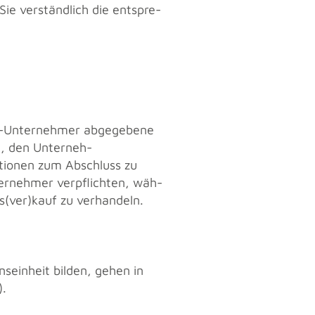
 Sie ver­ständ­lich die ent­spre­
-Un­ter­neh­mer ab­ge­ge­be­ne
rd, den Un­ter­neh­
­tio­nen zum Ab­schluss zu
ter­neh­mer ver­pflich­ten, wäh­
ns(ver)kauf zu ver­han­deln.
ns­ein­heit bil­den, gehen in
).