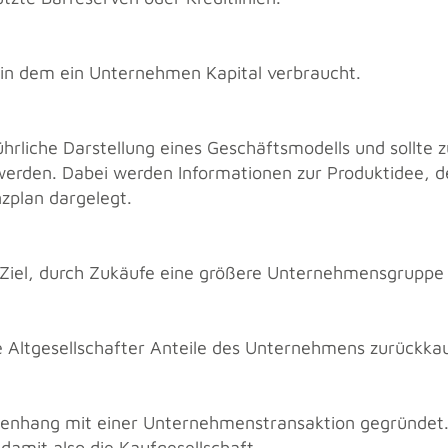
 in dem ein Un­ter­neh­men Ka­pi­tal ver­braucht.
hr­li­che Dar­stel­lung eines Ge­schäfts­mo­dells und soll­te zu
llt wer­den. Dabei wer­den In­for­ma­tio­nen zur Pro­dukt­ide
­plan dar­ge­legt.
 Ziel, durch Zu­käu­fe eine grö­ße­re Un­ter­neh­mens­grup­pe 
e Alt­ge­sell­schaf­ter An­tei­le des Un­ter­neh­mens zu­rück­ka
­hang mit einer Un­ter­neh­mens­trans­ak­ti­on ge­grün­det.
t damit also die Kauf­ge­sell­schaft.