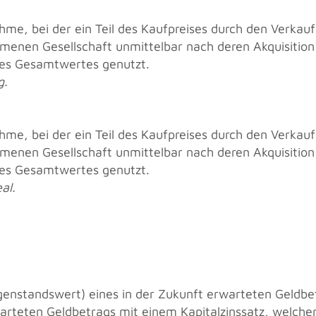
h­me, bei der ein Teil des Kauf­prei­ses durch den Ver­kau
me­nen Ge­sell­schaft un­mit­tel­bar nach deren Ak­qui­si­ti­o
des Ge­samt­wer­tes ge­nutzt.
g.
h­me, bei der ein Teil des Kauf­prei­ses durch den Ver­kau
me­nen Ge­sell­schaft un­mit­tel­bar nach deren Ak­qui­si­ti­o
des Ge­samt­wer­tes ge­nutzt.
al.
en­stands­wert) eines in der Zu­kunft er­war­te­ten Geld­be­
­te­ten Geld­be­trags mit einem Ka­pi­tal­zins­satz, wel­cher e