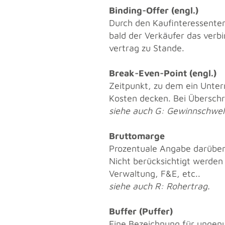
Bin­ding-Offer (engl.)
Durch den Kauf­in­ter­es­sen­te
bald der Ver­käu­fer das ver­
ver­trag zu Stan­de.
Break-Even-Point (engl.)
Zeit­punkt, zu dem ein Un­ter­n
Kos­ten de­cken. Bei Über­schr
siehe auch G: Ge­winn­schwel­
Brut­to­mar­ge
Pro­zen­tua­le An­ga­be dar­üb
Nicht be­rück­sich­tigt wer­den
Ver­wal­tung, F&E, etc..
siehe auch R: Roh­er­trag.
Buf­fer (Puf­fer)
Eine Be­zeich­nung für un­ge­nutz