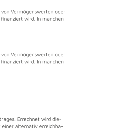
f von Ver­mö­gens­wer­ten oder
n fi­nan­ziert wird. In man­chen
f von Ver­mö­gens­wer­ten oder
n fi­nan­ziert wird. In man­chen
tra­ges. Er­rech­net wird die­
iner al­ter­na­tiv er­reich­ba­