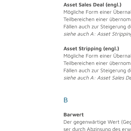
Asset Sales Deal (engl.)
Mög­li­che Form einer Über­na
Teil­be­rei­chen einer über­nom­
Fäl­len auch zur Stei­ge­rung 
siehe auch A: Asset Strip­pin
Asset Strip­ping (engl.)
Mög­li­che Form einer Über­na
Teil­be­rei­chen einer über­nom­
Fäl­len auch zur Stei­ge­rung 
siehe auch A: Asset Sales De
B
Bar­wert
Der ge­gen­wär­ti­ge Wert (Ge­g
ser durch Ab­zin­sung des er­war