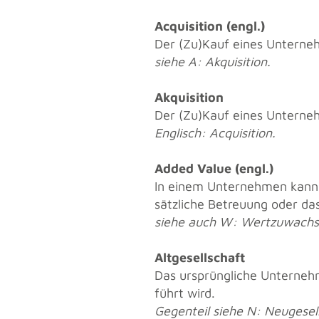
Ac­qui­si­ti­on (engl.)
Der (Zu)Kauf eines Un­ter­neh
siehe A: Ak­qui­si­ti­on.
Ak­qui­si­ti­on
Der (Zu)Kauf eines Un­ter­neh
Eng­lisch: Ac­qui­si­ti­on.
Added Value (engl.)
In einem Un­ter­neh­men kann
sätz­li­che Be­treu­ung oder das
siehe auch W: Wert­zu­wachs
Alt­ge­sell­schaft
Das ur­sprüng­li­che Un­ter­neh
führt wird.
Ge­gen­teil siehe N: Neu­ge­sel