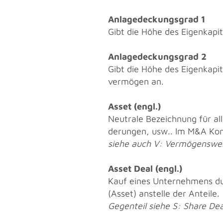
An­la­ge­de­ckungs­grad 1
Gibt die Höhe des Ei­gen­ka­pi­
An­la­ge­de­ckungs­grad 2
Gibt die Höhe des Ei­gen­ka­pi­t
ver­mö­gen an.
Asset (engl.)
Neu­tra­le Be­zeich­nung für al
de­run­gen, usw.. Im M&A Kon­t
siehe auch V: Ver­mö­gens­we
Asset Deal (engl.)
Kauf eines Un­ter­neh­mens dur
(Asset) an­stel­le der An­tei­le.
Ge­gen­teil siehe S: Share Dea