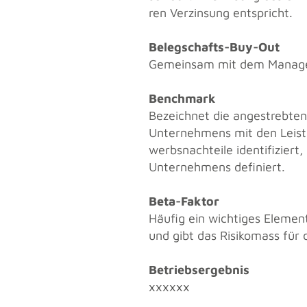
ren Ver­zin­sung ent­spricht.
Be­leg­schafts-Buy-Out
Ge­mein­sam mit dem Ma­nage­
Bench­mark
Be­zeich­net die an­ge­streb­te
Un­ter­neh­mens mit den Leis­t
werbs­nach­tei­le iden­ti­fi­zier
Un­ter­neh­mens de­fi­niert.
Beta-Fak­tor
Häu­fig ein wich­ti­ges Ele­men
und gibt das Ri­si­ko­mass für
Be­triebs­er­geb­nis
xxxxxx