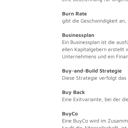
Burn Rate
gibt die Ge­schwin­dig­keit an,
Busi­ness­plan
Ein Busi­ness­plan ist die aus­fü
el­len Ka­pi­tal­ge­bern er­ste
Un­ter­neh­mens und ein Fi­nanz
Buy-and-Build Stra­te­gie
Diese Stra­te­gie ver­folgt das
Buy Back
Eine Exit­va­ri­an­te, bei der di
BuyCo
Eine BuyCo wird im Zu­sam­men
kauft die Alt­ge­sell­schaft, is